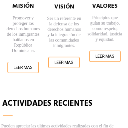
MISIÓN
VISIÓN
VALORES
Ser un referente en
Principios que
Promover y
la defensa de los
guían su trabajo,
proteger los
derechos humanos
como respeto,
derechos humanos
y la integración de
solidaridad, justicia
de los inmigrantes
las comunidades
y equidad.
haitianos en
inmigrantes.
República
Dominicana.
LEER MAS
LEER MAS
LEER MAS
ACTIVIDADES RECIENTES
Pueden apreciar las ultimas actividades realizadas con el fin de