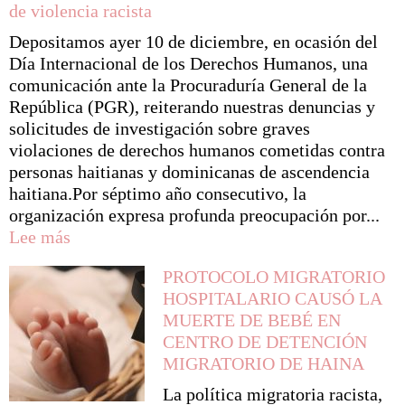
de violencia racista
del
linchamiento
Depositamos ayer 10 de diciembre, en ocasión del
de
Día Internacional de los Derechos Humanos, una
Tulile,
comunicación ante la Procuraduría General de la
el
República (PGR), reiterando nuestras denuncias y
crimen
solicitudes de investigación sobre graves
sigue
violaciones de derechos humanos cometidas contra
impune
personas haitianas y dominicanas de ascendencia
y
haitiana.Por séptimo año consecutivo, la
continúan
organización expresa profunda preocupación por...
los
:
Lee más
linchamientos
Colectivo
racistas
PROTOCOLO MIGRATORIO
HaitianosRD
en
HOSPITALARIO CAUSÓ LA
exhortamos
República
MUERTE DE BEBÉ EN
a
Dominicana
CENTRO DE DETENCIÓN
la
MIGRATORIO DE HAINA
PGR
investigar
La política migratoria racista,