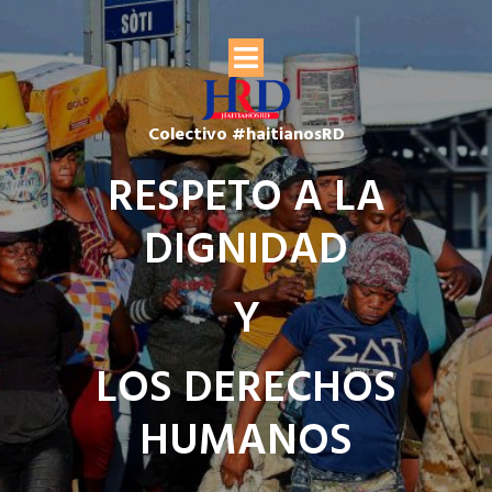
Colectivo #haitianosRD
RESPETO A LA
DIGNIDAD
Y
LOS DERECHOS
HUMANOS