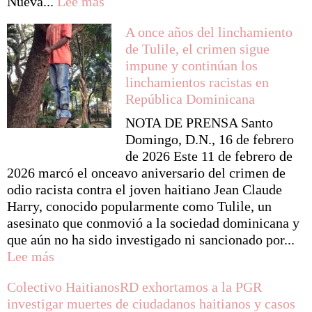
:
Nueva...
Lee más
Dominicana
A
antes
A once años del linchamiento
los
de
de Tulile, el crimen sigue
embajadores
considerar
impune y continúan los
de
su
linchamientos racistas en
los
membresía
República Dominicana
Estados
miembros
NOTA DE PRENSA Santo
de
Domingo, D.N., 16 de febrero
la
de 2026 Este 11 de febrero de
CARICOM
2026 marcó el onceavo aniversario del crimen de
y
odio racista contra el joven haitiano Jean Claude
sus
Harry, conocido popularmente como Tulile, un
oficinas:
asesinato que conmovió a la sociedad dominicana y
que aún no ha sido investigado ni sancionado por...
:
Lee más
A
Colectivo HaitianosRD exhortamos a la PGR
once
investigar muertes de ciudadanos haitianos y casos
años