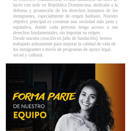
lucro con sede en República Dominicana, dedicada a la
defensa y promoción de los derechos humanos de los
inmigrantes, especialmente de origen haitiano. Nuestro
objetivo principal es construir una sociedad más justa y
equitativa, donde cada persona tenga acceso a sus
derechos fundamentales, sin importar su origen.
Desde nuestra creación en [año de fundación], hemos
trabajado arduamente para mejorar la calidad de vida de
los inmigrantes a través de programas de apoyo legal,
social y cultural.