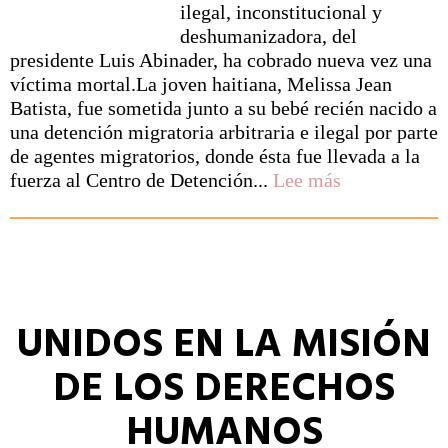
muertes
ilegal, inconstitucional y
de
deshumanizadora, del
ciudadanos
presidente Luis Abinader, ha cobrado nueva vez una
haitianos
víctima mortal.La joven haitiana, Melissa Jean
y
Batista, fue sometida junto a su bebé recién nacido a
casos
una detención migratoria arbitraria e ilegal por parte
de
de agentes migratorios, donde ésta fue llevada a la
violencia
:
fuerza al Centro de Detención...
Lee más
racista
PROTOCOL
MIGRATOR
HOSPITALA
CAUSÓ
LA
MUERTE
UNIDOS EN LA MISIÓN
DE
DE LOS DERECHOS
BEBÉ
EN
HUMANOS
CENTRO
DE