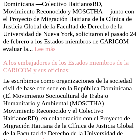
Dominicana —Colectivo HaitianosRD,
Movimiento Reconocido y MOSCTHA— junto con
el Proyecto de Migración Haitiana de la Clínica de
Justicia Global de la Facultad de Derecho de la
Universidad de Nueva York, solicitaron el pasado 24
de febrero a los Estados miembros de CARICOM
:
evaluar la...
Lee más
Organizaciones
A los embajadores de los Estados miembros de la
instan
CARICOM y sus oficinas:
a
CARICOM
Le escribimos como organizaciones de la sociedad
a
civil de base con sede en la República Dominicana
examinar
(El Movimiento Sociocultural de Trabajo
violaciones
Humanitario y Ambiental (MOSCTHA),
de
Movimiento Reconocido y el Colectivo
derechos
HaitianosRD), en colaboración con el Proyecto de
humanos
Migración Haitiana de la Clínica de Justicia Global
en
de la Facultad de Derecho de la Universidad de
República