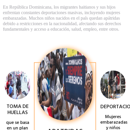
En República Dominicana, los migrantes haitianos y sus hijos
enfrentan constantes deportaciones masivas, incluyendo mujeres
embarazadas. Muchos niños nacidos en el país quedan apátridas
debido a restricciones en la nacionalidad, afectando sus derechos
fundamentales y acceso a educación, salud, empleo, entre otros.
TOMA DE
DEPORTACIO
HUELLAS
Mujeres
APATRIDAS
embarazadas
que se basa
y niños
en un plan