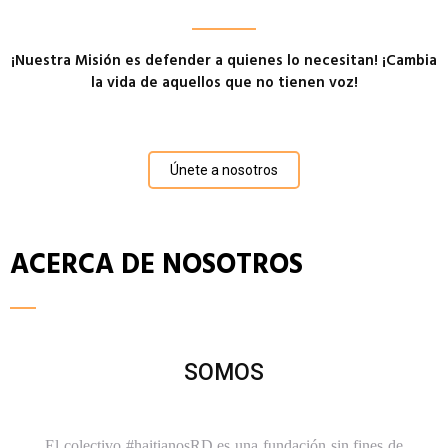
DETENCIÓ
MIGRATOR
¡Nuestra Misión es defender a quienes lo necesitan! ¡Cambia
DE
la vida de aquellos que no tienen voz!
HAINA
Únete a nosotros
ACERCA DE NOSOTROS
SOMOS
El colectivo #haitianosRD es una fundación sin fines de